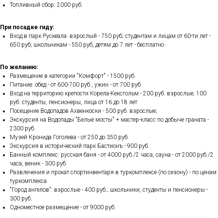
Топливный сбор: 2000 руб.
При посадке гиду:
Вход в парк Рускеала: взрослый - 750 руб; студентам и лицам от 60-ти лет -
650 руб; школьникам - 550 руб, детям до 7 лет - бесплатно
По желанию:
Размещение в категории "Комфорт" - 1500 руб.
Питание: обед - от 600-700 руб., ужин - от 700 руб.
Вход на территорию крепости Корела-Кексгольм - 200 руб. взрослые; 100
руб. студенты, пенсионеры, лица от 16 до 18 лет
Посещение Водопадов Ахвенкоски - 500 руб. взрослые;
Экскурсия на Водопады "Белые мосты" + мастер-класс по добыче граната -
2300 руб.
Музей Кронида Гоголева - от 250 до 350 руб.
Экскурсия в исторический парк Бастионъ - 900 руб.
Банный комплекс: русская баня - от 4000 руб./2 часа, сауна - от 2000 руб./2
часа, веник - 300 руб.
Развлечения и прокат спортинвентаря в туркомплексе (по сезону) - по ценам
туркомплекса
"Город ангелов": взрослые - 400 руб.; школьники, студенты и пенсионеры -
300 руб.
Одноместное размещение - от 9000 руб.