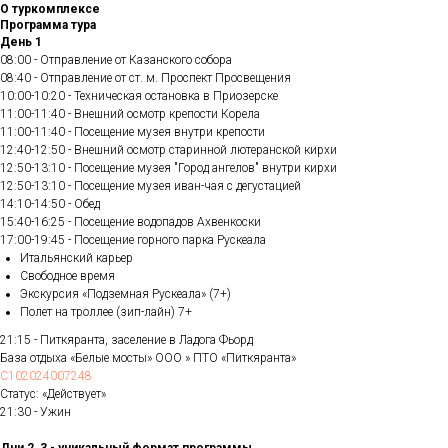
О туркомплексе
Программа тура
День 1
08:00 - Отправление от Казанского собора
08:40 - Отправление от ст. м. Проспект Просвещения
10:00-10:20 - Техническая остановка в Приозерске
11:00-11:40 - Внешний осмотр крепости Корела
11:00-11:40 - Посещение музея внутри крепости
12:40-12:50 - Внешний осмотр старинной лютеранской кирхи
12:50-13:10 - Посещение музея "Город ангелов" внутри кирхи
12:50-13:10 - Посещение музея иван-чая с дегустацией
14:10-14:50 - Обед
15:40-16:25 - Посещение водопадов Ахвенкоски
17:00-19:45 - Посещение горного парка Рускеала
Итальянский карьер
Свободное время
Экскурсия «Подземная Рускеала» (7+)
Полет на троллее (зип-лайн) 7+
21:15 - Питкяранта, заселение в Ладога Фьорд
База отдыха «Белые мосты» ООО » ПТО «Питкяранта»
С102024007248
Статус: «Действует»
21:30 - Ужин