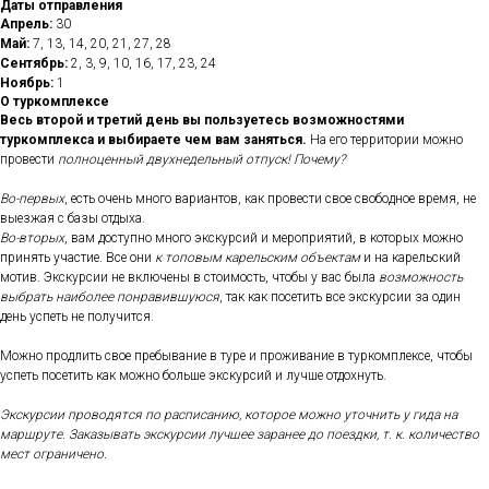
Даты отправления
Апрель:
30
Май:
7, 13, 14, 20, 21, 27, 28
Сентябрь:
2, 3, 9, 10, 16, 17, 23, 24
Ноябрь:
1
О туркомплексе
Весь второй и третий день вы пользуетесь возможностями
туркомплекса и выбираете чем вам заняться.
На его территории можно
провести
полноценный двухнедельный отпуск! Почему?
Во-первых
, есть очень много вариантов, как провести свое свободное время, не
выезжая с базы отдыха.
Во-вторых
, вам доступно много экскурсий и мероприятий, в которых можно
принять участие. Все они
к топовым карельским объектам
и на карельский
мотив. Экскурсии не включены в стоимость, чтобы у вас была
возможность
выбрать наиболее понравившуюся
, так как посетить все экскурсии за один
день успеть не получится.
Можно продлить свое пребывание в туре и проживание в туркомплексе, чтобы
успеть посетить как можно больше экскурсий и лучше отдохнуть.
Экскурсии проводятся по расписанию, которое можно уточнить у гида на
маршруте. Заказывать экскурсии лучшее заранее до поездки, т. к. количество
мест ограничено.