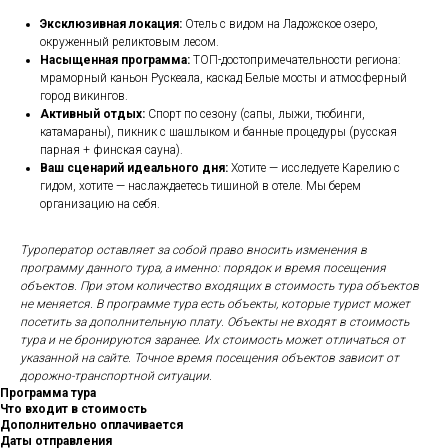
Эксклюзивная локация:
Отель с видом на Ладожское озеро,
окруженный реликтовым лесом.
Насыщенная программа:
ТОП-достопримечательности региона:
мраморный каньон Рускеала, каскад Белые мосты и атмосферный
город викингов.
Активный отдых:
Спорт по сезону (сапы, лыжи, тюбинги,
катамараны), пикник с шашлыком и банные процедуры (русская
парная + финская сауна).
Ваш сценарий идеального дня:
Хотите — исследуете Карелию с
гидом, хотите — наслаждаетесь тишиной в отеле. Мы берем
организацию на себя.
Туроператор оставляет за собой право вносить изменения в
программу данного тура, а именно: порядок и время посещения
объектов. При этом количество входящих в стоимость тура объектов
не меняется. В программе тура есть объекты, которые турист может
посетить за дополнительную плату. Объекты не входят в стоимость
тура и не бронируются заранее. Их стоимость может отличаться от
указанной на сайте. Точное время посещения объектов зависит от
дорожно-транспортной ситуации.
Программа тура
Что входит в стоимость
Дополнительно оплачивается
Даты отправления