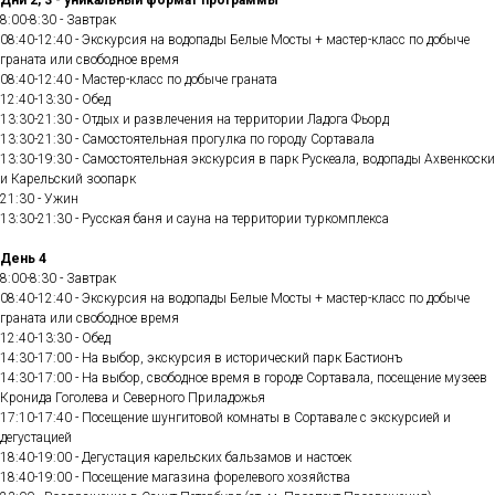
Дни 2, 3 - уникальный формат программы
8:00-8:30 - Завтрак
08:40-12:40 - Экскурсия на водопады Белые Мосты + мастер-класс по добыче
граната или свободное время
08:40-12:40 - Мастер-класс по добыче граната
12:40-13:30 - Обед
13:30-21:30 - Отдых и развлечения на территории Ладога Фьорд
13:30-21:30 - Самостоятельная прогулка по городу Сортавала
13:30-19:30 - Самостоятельная экскурсия в парк Рускеала, водопады Ахвенкоски
и Карельский зоопарк
21:30 - Ужин
13:30-21:30 - Русская баня и сауна на территории туркомплекса
День 4
8:00-8:30 - Завтрак
08:40-12:40 - Экскурсия на водопады Белые Мосты + мастер-класс по добыче
граната или свободное время
12:40-13:30 - Обед
14:30-17:00 - На выбор, экскурсия в исторический парк Бастионъ
14:30-17:00 - На выбор, свободное время в городе Сортавала, посещение музеев
Кронида Гоголева и Северного Приладожья
17:10-17:40 - Посещение шунгитовой комнаты в Сортавале с экскурсией и
дегустацией
18:40-19:00 - Дегустация карельских бальзамов и настоек
18:40-19:00 - Посещение магазина форелевого хозяйства