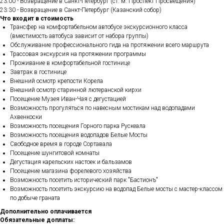
23:00 - Возвращение в Санкт-Петербург (ст. м. Проспект Просвещения)
23:30 - Возвращение в Санкт-Петербург (Казанский собор)
Что входит в стоимость
Трансфер на комфортабельном автобусе экскурсионного класса
(вместимость автобуса зависит от набора группы)
Обслуживание профессионального гида на протяжении всего маршрута
Трассовая экскурсия на протяжении программы
Проживание в комфортабельной гостинице
Завтрак в гостинице
Внешний осмотр крепости Корела
Внешний осмотр старинной лютеранской кирхи
Посещение Музея Иван-Чая с дегустацией
Возможность прогуляться по навесным мостикам над водопадами
Ахвенкоски
Возможность посещения Горного парка Рускеала
Возможность посещения водопадов Белые Мосты
Свободное время в городе Сортавала
Посещение шунгитовой комнаты
Дегустация карельских настоек и бальзамов
Посещение магазина форелевого хозяйства
Возможность посетить исторический парк "Бастионъ"
Возможность посетить экскурсию на водопад Белые мосты с мастер-классом
по добыче граната
Дополнительно оплачивается
Обязательные доплаты: