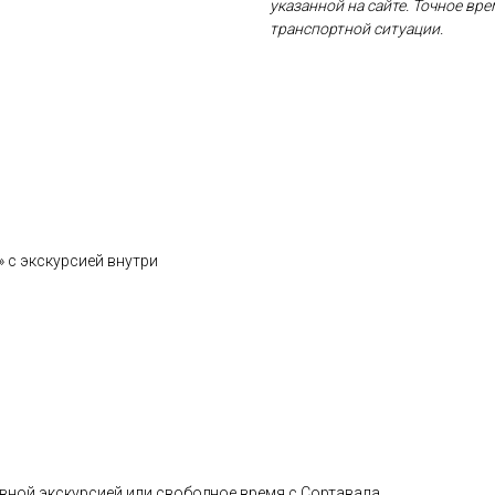
указанной на сайте. Точное вр
транспортной ситуации.
» с экскурсией внутри
тивной экскурсией или свободное время с Сортавала