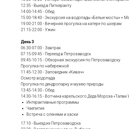
12:35 - Выезд в Питкяранту
14:00-14:45 - Обед
15:00-18:40 - Экскурсия на водопады «Белые мосты» + М
19:00-21:00 - Вечерняя прогулка на катере по шхерам
21:15-22:00 - Ужин
День 3
06:30-07:00 - Завтрак
07:15-09:45 - Переезд в Петрозаводск
09:45-10:15 - Обзорная экскурсия по Петрозаводску
Прогулка по набережной
11:45-12:30 - Заповедник «Кивач»
Осмотр водопада
Прогулка по дендропарку и музею природы
13:45-14:30 - Обед
14:30-16:15 - Вотчина карельского Деда Мороза «Талви 
Интерактивные программы
Чаепитие
Встреча с оленями и хаски
17:10 - Выезд из Петрозаводска