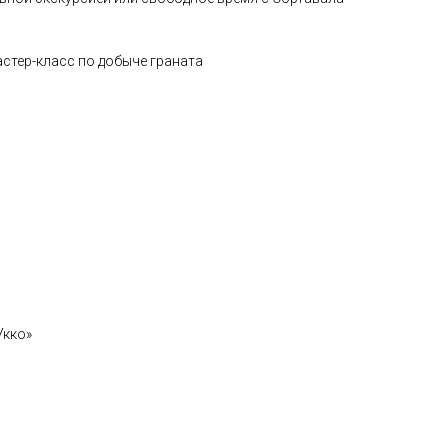
астер-класс по добыче граната
Укко»