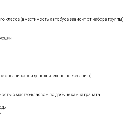
о класса (вместимость автобуса зависит от набора группы)
оездки
опе оплачивается дополнительно по желанию)
осты с мастер-классом по добыче камня граната
оды
м