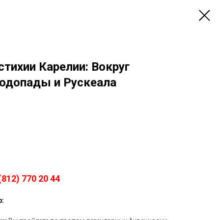
 стихии Карелии: Вокруг
водопады и Рускеала
812) 770 20 44
р: