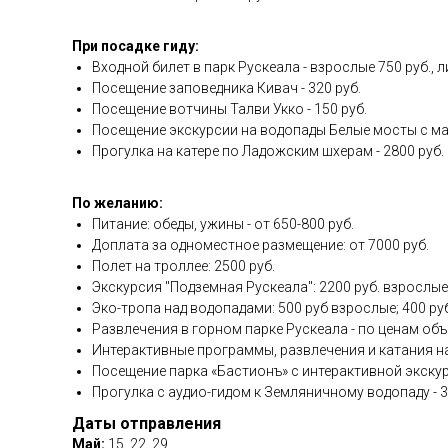
При посадке гиду:
Входной билет в парк Рускеала - взрослые 750 руб., л
Посещение заповедника Кивач - 320 руб.
Посещение вотчины Талви Укко - 150 руб.
Посещение экскурсии на водопады Белые мосты с мас
Прогулка на катере по Ладожским шхерам - 2800 руб.
По желанию:
Питание: обеды, ужины - от 650-800 руб.
Доплата за одноместное размещение: от 7000 руб.
Полет на троллее: 2500 руб.
Экскурсия "Подземная Рускеала": 2200 руб. взрослые,
Эко-тропа над водопадами: 500 руб взрослые; 400 руб
Развлечения в горном парке Рускеала - по ценам объ
Интерактивные программы, развлечения и катания на
Посещение парка «Бастионъ» с интерактивной экскур
Прогулка с аудио-гидом к Земляничному водопаду - 3
Даты отправления
Май:
15, 22, 29