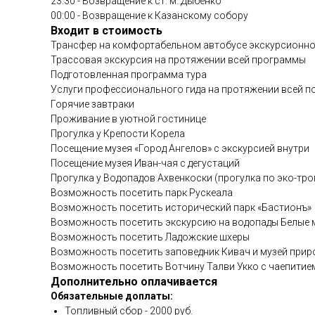
23:30 - Возвращение к ст. м. Дыбенко
00:00 - Возвращение к Казанскому собору
Входит в стоимость
Трансфер на комфортабельном автобусе экскурсионног
Трассовая экскурсия на протяжении всей программы
Подготовленная программа тура
Услуги профессионального гида на протяжении всей п
Горячие завтраки
Проживание в уютной гостинице
Прогулка у Крепости Корела
Посещение музея «Город Ангелов» с экскурсией внутри
Посещение музея Иван-чая с дегустаций
Прогулка у Водопадов Ахвенкоски (прогулка по эко-тр
Возможность посетить парк Рускеала
Возможность посетить исторический парк «Бастионъ»
Возможность посетить экскурсию на водопады Белые м
Возможность посетить Ладожские шхеры
Возможность посетить заповедник Кивач и музей прир
Возможность посетить Вотчину Талви Укко с чаепитие
Дополнительно оплачивается
Обязательные доплаты:
Топливный сбор - 2000 руб.