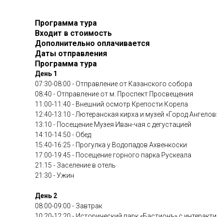
Программа тура
Входит в стоимость
Дополнительно оплачивается
Даты отправления
Программа тура
День 1
07:30-08:00 - Отправление от Казанского собора
08:40 - Отправление от м. Проспект Просвещения
11:00-11:40 - Внешний осмотр Крепости Корела
12:40-13:10 - Лютеранская кирха и музей «Город Ангелов
13:10 - Посещение Музея Иван-чая с дегустацией
14:10-14:50 - Обед
15:40-16:25 - Прогулка у Водопадов Ахвенкоски
17:00-19:45 - Посещение горного парка Рускеала
21:15 - Заселение в отель
21:30 - Ужин
День 2
08:00-09:00 - Завтрак
10:20-12:20 - Исторический парк «Бастионъ» с интерак