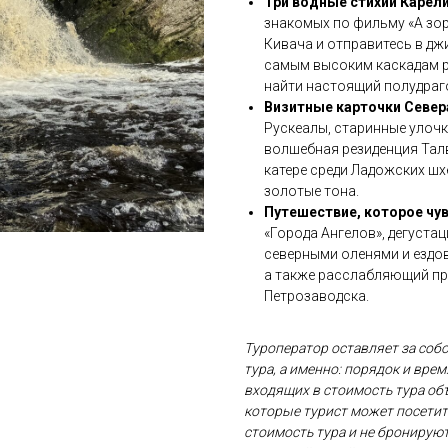
Три водные стихии Карели
знакомых по фильму «А зор
Кивача и отправитесь в д
самым высоким каскадам р
найти настоящий полудраг
Визитные карточки Севера
Рускеалы, старинные улочк
волшебная резиденция Тал
катере среди Ладожских шх
золотые тона.
Путешествие, которое чув
«Города Ангелов», дегуста
северными оленями и ездо
а также расслабляющий п
Петрозаводска.
Туроператор оставляет за соб
тура, а именно: порядок и вре
входящих в стоимость тура объ
которые турист может посетит
стоимость тура и не бронируют