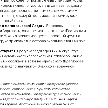
и:
Вы пройдете по тропам легендарных Ахвенкоски,
и здесь тихие», почувствуете дыхание заповедного
жип-сафари к величественным «Белым мостам» —
егиона, где каждый гость может своими руками
оценный гранат.
 и магия вечерней Ладоги:
Бирюзовые каньоны
и Сортавалы, ожившая история в парке «Бастионъ» и
ви Укко. Изюминка маршрута — закатный круиз на
ер, когда скалистые острова окрашиваются в мягкие
ствуется:
Прогулка среди деревянных скульптур
ция аутентичного копорского чая, теплое общение с
выми собаками в вотчине карельского Деда Мороза,
роменад по знаменитой Онежской набережной
ой право вносить изменения в программу данного
мя посещения объектов. При этом количество
ектов не меняется. В программе тура есть объекты,
ь за дополнительную плату. Объекты не входят в
ся заранее. Их стоимость может отличаться от