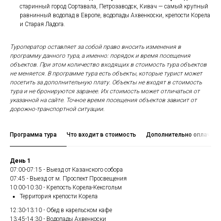
старинный город Сортавала, Петрозаводск, Кивач — самый крупный
равнинный водопад в Европе, водопады Ахвенкоски, крепости Корела
и Старая Ладога.
Туроператор оставляет за собой право вносить изменения в
программу данного тура, а именно: порядок и время посещения
объектов. При этом количество входящих в стоимость тура объектов
не меняется. В программе тура есть объекты, которые турист может
посетить за дополнительную плату. Объекты не входят в стоимость
тура и не бронируются заранее. Их стоимость может отличаться от
указанной на сайте. Точное время посещения объектов зависит от
дорожно-транспортной ситуации.
Программа тура
Что входит в стоимость
Дополнительно оплачива
День 1
07:00-07:15 - Выезд от Казанского собора
07:45 - Выезд от м. Проспект Просвещения
10:00-10:30 - Крепость Корела-Кексгольм
Территория крепости Корела
12:30-13:10 - Обед в карельском кафе
13:45-14:30 - Водопады Ахвенкоски