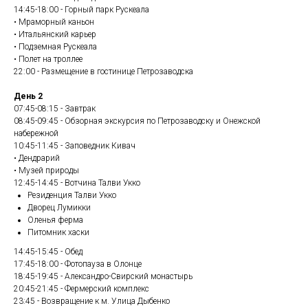
14:45-18:00 - Горный парк Рускеала
• Мраморный каньон
• Итальянский карьер
• Подземная Рускеала
• Полет на троллее
22:00 - Размещение в гостинице Петрозаводска
День 2
07:45-08:15 - Завтрак
08:45-09:45 - Обзорная экскурсия по Петрозаводску и Онежской
набережной
10:45-11:45 - Заповедник Кивач
• Дендрарий
• Музей природы
12:45-14:45 - Вотчина Талви Укко
Резиденция Талви Укко
Дворец Лумикки
Оленья ферма
Питомник хаски
14:45-15:45 - Обед
17:45-18:00 - Фотопауза в Олонце
18:45-19:45 - Александро-Свирский монастырь
20:45-21:45 - Фермерский комплекс
23:45 - Возвращение к м. Улица Дыбенко