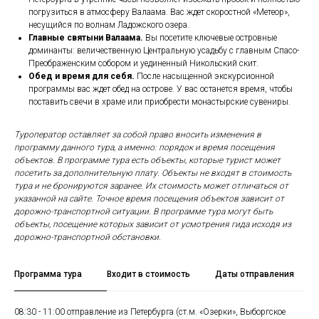
погрузиться в атмосферу Валаама. Вас ждет скоростной «Метеор»,
несущийся по волнам Ладожского озера.
Главные святыни Валаама.
Вы посетите ключевые островные
доминанты: величественную Центральную усадьбу с главным Спасо-
Преображенским собором и уединенный Никольский скит.
Обед и время для себя.
После насыщенной экскурсионной
программы вас ждет обед на острове. У вас останется время, чтобы
поставить свечи в храме или приобрести монастырские сувениры.
Туроператор оставляет за собой право вносить изменения в
программу данного тура, а именно: порядок и время посещения
объектов. В программе тура есть объекты, которые турист может
посетить за дополнительную плату. Объекты не входят в стоимость
тура и не бронируются заранее. Их стоимость может отличаться от
указанной на сайте. Точное время посещения объектов зависит от
дорожно-транспортной ситуации. В программе тура могут быть
объекты, посещение которых зависит от усмотрения гида исходя из
дорожно-транспортной обстановки.
Программа тура
Входит в стоимость
Даты отправления
08:30 - 11:00 отправление из Петербурга (ст.м. «Озерки», Выборгcкое