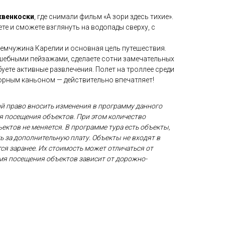
хвенкоски
, где снимали фильм «А зори здесь тихие».
ете и сможете взглянуть на водопады сверху, с
емчужина Карелии и основная цель путешествия.
шебными пейзажами, сделаете сотни замечательных
уете активные развлечения. Полет на троллее среди
рным каньоном — действительно впечатляет!
ой право вносить изменения в программу данного
мя посещения объектов. При этом количество
ектов не меняется. В программе тура есть объекты,
ь за дополнительную плату. Объекты не входят в
ся заранее. Их стоимость может отличаться от
емя посещения объектов зависит от дорожно-