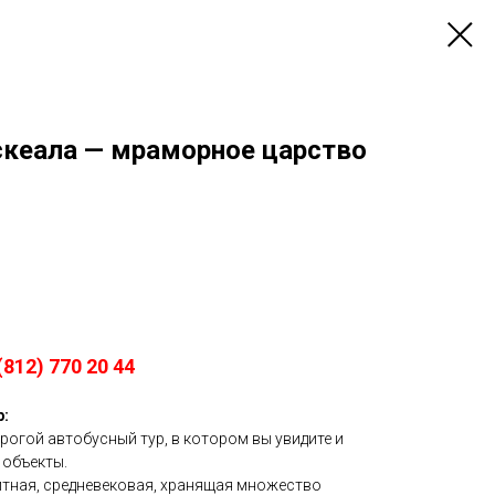
ускеала — мраморное царство
812) 770 20 44
р:
рогой автобусный тур, в котором вы увидите и
 объекты.
тная, средневековая, хранящая множество