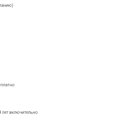
еланию)
есплатно
14 лет включительно