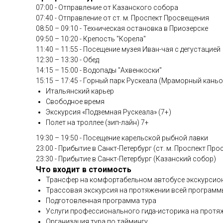
07:00 - Отправление от Казанского собора
07:40 - Отправление от ст. м. Проспект Просвещения
08:50 – 09:10 - Техническая остановка в Приозерске
09:50 – 10:20 - Крепость "Корела"
11:40 – 11:55 - Посещение музея Иван-чая с дегустацией
12:30 – 13:30 - Обед
14:15 – 15:00 - Водопады "Ахвенкоски"
15:15 – 17:45 - Горный парк Рускеала (Мраморный каньо
Итальянский карьер
Свободное время
Экскурсия «Подземная Рускеала» (7+)
Полет на троллее (зип-лайн) 7+
19:30 – 19:50 - Посещение карельской рыбной лавки
23:00 - Прибытие в Санкт-Петербург (ст. м. Проспект Пр
23:30 - Прибытие в Санкт-Петербург (Казанский собор)
Что входит в стоимость
Трансфер на комфортабельном автобусе экскурсион
Трассовая экскурсия на протяжении всей программ
Подготовленная программа тура
Услуги профессионального гида-историка на протяж
Организация тура по таймингу