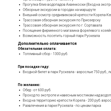
Прогулка близ водопадов Ахвенкоски (Вход на экот
Обзорные экскурсии в городах на маршруте
Внешний осмотр средневековой крепости Корела-К
Трассовая обзорная экскурсия по Приозерску
Трассовая обзорная экскурсия по г. Сортавала
Посещение фирменного магазина форелевого хозяй
Возможность посетить горный парк Рускеала
Дополнительно оплачивается
Обязательная оплата:
Топливный сбор - 1300 руб.
При посадке гиду:
Входной билет в парк Рускеала - взрослые 750 руб., л
По желанию:
Обед - от 600 руб.
Проход по экотропе и навесным мостикам над водопад
Вход на территорию крепости Корела - 200 руб. взросл
Развлечения в парке Рускеала - по ценам парка