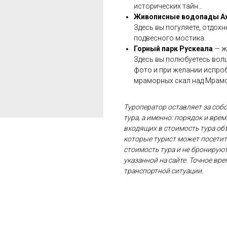
исторических тайн…
Живописные водопады А
Здесь вы погуляете, отдохн
подвесного мостика.
Горный парк Рускеала
— ж
Здесь вы полюбуетесь вол
фото и при желании испроб
мраморных скал над Мрамо
Туроператор оставляет за соб
тура, а именно: порядок и вре
входящих в стоимость тура объ
которые турист может посетит
стоимость тура и не бронируют
указанной на сайте. Точное вр
транспортной ситуации.