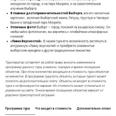
экскурсию по городу, и на парк Монрепо, и на самостоятельное
изучение Выборга.
8 главных достопримечательностей Выборга
, все его «визитные
карточки» , включая Выборгский замок, Ратушу, Круглую и Часовую
башни и загадочный парк Монрепо.
Отличные фото!
Выборг — город, похожий на рыцарскую сказку. Он
необычайно фотогеничен, вы вернетесь с гигабайтами атмосферных
снимков!
«Лавка Вкусностей».
В нашем туре есть возможность заглянуть в
антуражную «Лавку вкусностей» и приобрести знаменитые
выборгские крендели и другие традиционные лакомства.
Туроператор оставляет за собой право вносить изменения в
программу данного тура, а именно: порядок и время посещения
объектов. При этом количество входящих в стоимость тура объектов
не меняется. В программе тура есть объекты, которые турист может
посетить за дополнительную плату. Объекты не входят в стоимость
тура и не бронируются заранее. Их стоимость может отличаться от
указанной на сайте. Точное время посещения объектов зависит от
дорожно-транспортной ситуации.
Программа тура
Что входит в стоимость
Дополнительно оплачива